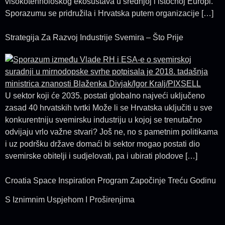
visokotehnološkog ekosustava u srednjoj i istočnoj Europi.
Sporazumu se pridružila i Hrvatska putem organizacije […]
Strategija Za Razvoj Industrije Svemira – Što Prije
U sektor koji će 2035. postati globalno najveći uključeno
zasad 40 hrvatskih tvrtki Može li se Hrvatska uključiti u sve
konkurentniju svemirsku industriju u kojoj se trenutačno
odvijaju vrlo važne stvari? Još ne, no s pametnim politikama
i uz podršku države domaći bi sektor mogao postati dio
svemirske obitelji i sudjelovati, pa i ubirati plodove […]
Croatia Space Inspiration Program Započinje Treću Godinu
S Iznimnim Uspjehom I Proširenjima