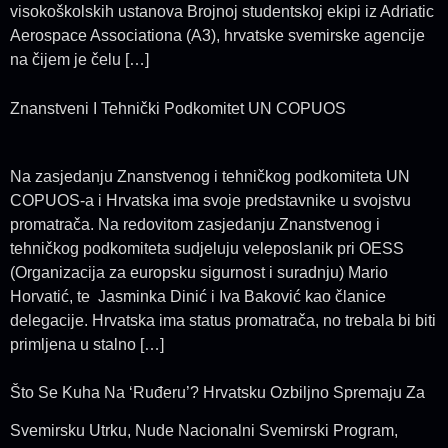
visokoškolskih ustanova Brojnoj studentskoj ekipi iz Adria­tic
Aerospace Associationa (A3), hrvatske svemirske agencije
na čijem je čelu […]
Znanstveni I Tehnički Podkomitet UN COPUOS
Na zasjedanju Znanstvenog i tehničkog podkomiteta UN
COPUOS-a i Hrvatska ima svoje predstavnike u svojstvu
promatrača. Na redovitom zasjedanju Znanstvenog i
tehničkog podkomiteta sudjeluju veleposlanik pri OESS
(Organizacija za europsku sigurnost i suradnju) Mario
Horvatić, te Jasminka Dinić i Iva Baković kao članice
delegacije. Hrvatska ima status promatrača, no trebala bi biti
primljena u stalno […]
Što Se Kuha Na ‘Ruđeru’? Hrvatsku Ozbiljno Spremaju Za
Svemirsku Utrku, Nude Nacionalni Svemirski Program,