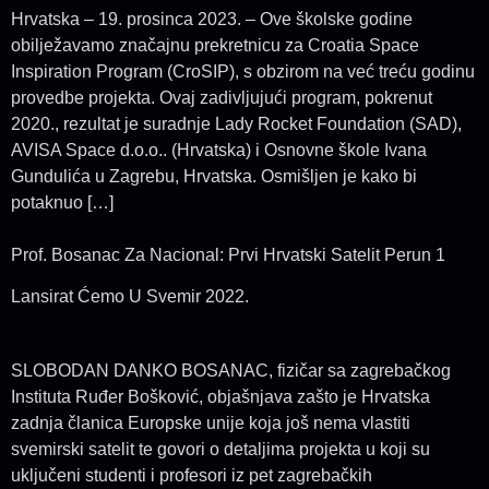
Hrvatska – 19. prosinca 2023. – Ove školske godine
obilježavamo značajnu prekretnicu za Croatia Space
Inspiration Program (CroSIP), s obzirom na već treću godinu
provedbe projekta. Ovaj zadivljujući program, pokrenut
2020., rezultat je suradnje Lady Rocket Foundation (SAD),
AVISA Space d.o.o.. (Hrvatska) i Osnovne škole Ivana
Gundulića u Zagrebu, Hrvatska. Osmišljen je kako bi
potaknuo […]
Prof. Bosanac Za Nacional: Prvi Hrvatski Satelit Perun 1
Lansirat Ćemo U Svemir 2022.
SLOBODAN DANKO BOSANAC, fizičar sa zagrebačkog
Instituta Ruđer Bošković, objašnjava zašto je Hrvatska
zadnja članica Europske unije koja još nema vlastiti
svemirski satelit te govori o detaljima projekta u koji su
uključeni studenti i profesori iz pet zagrebačkih