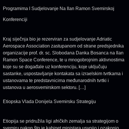
Programima I Sudjelovanje Na Ilan Ramon Svemirskoj
Konferenciji
Kraj siječnja bio je rezerviran za sudjelovanje Adriatic
Aerospace Association zastupanom od strane predsjednika
organizacije prof. dr. sc. Slobodana Danka Bosanca na Ilan
Ramon Space Conference, te u mnogobrojnim aktivnostima
koje su se događale uz konferenciju, koje uključuju
sastanke, uspostavljanje kontakata sa izraelskim tvrtkama i
ustanovama te predstavnicima međunarodnih tvrtki i
ustanova u aerosvemirskom sektoru. […]
Etiopska Vlada Donijela Svemirsku Strategiju
Etiopija se pridružila ligi afričkih zemalja sa strategijom o
svemiru nakon što je kabinet ministara usvojio i ozakonio