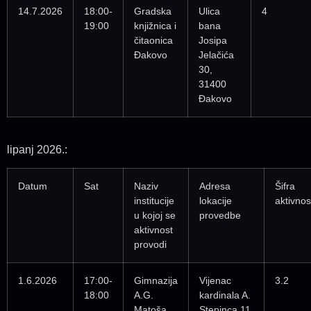
14.7.2026
18:00-
Gradska
Ulica
4
19:00
knjižnica i
bana
čitaonica
Josipa
Đakovo
Jelačića
30,
31400
Đakovo
lipanj 2026.:
Datum
Sat
Naziv
Adresa
Šifra
institucije
lokacije
aktivnos
u kojoj se
provedbe
aktivnost
provodi
1.6.2026
17:00-
Gimnazija
Vijenac
3.2
18:00
A.G.
kardinala A.
Matoša
Stepinca 11,