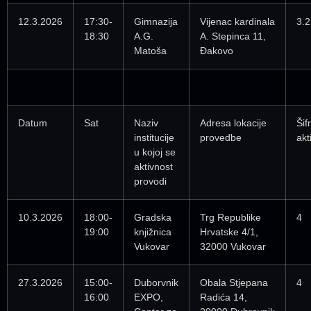
12.3.2026
17:30-
Gimnazija
Vijenac kardinala
3.2
18:30
A.G.
A. Stepinca 11,
Matoša
Đakovo
Datum
Sat
Naziv
Adresa lokacije
Šif
institucije
provedbe
akt
u kojoj se
aktivnost
provodi
10.3.2026
18:00-
Gradska
Trg Republike
4
19:00
knjižnica
Hrvatske 4/1,
Vukovar
32000 Vukovar
27.3.2026
15:00-
Duborvnik
Obala Stjepana
4
16:00
EXPO,
Radića 14,