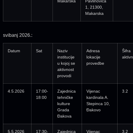
Makarska
Pavlinovića
1, 21300,
Makarska
svibanj 2026.:
Datum
Sat
Naziv
Adresa
Šifra
institucije
lokacije
aktivn
u kojoj se
provedbe
aktivnost
provodi
4.5.2026
17:00-
Zajednica
Vijenac
3.2
18:00
tehničke
kardinala A.
kulture
Stepinca 10,
Grada
Đakovo
Đakova
5.5.2026
17:30-
Zajednica
Vijenac
3.2