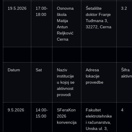
19.5.2026
17:00-
Osnovna
Šetalište
3.2
18:00
škola
doktor Franje
Matija
Tuđmana 3,
Antun
32272, Cerna
Reljković
Cerna
Datum
Sat
Naziv
Adresa
Šifra
institucije
lokacije
aktivn
u kojoj se
provedbe
aktivnost
provodi
9.5.2026
14:00-
SFeraKon
Fakultet
4
15:00
2026
elektrotehnike
konvencija
i računarstva,
Unska ul. 3,