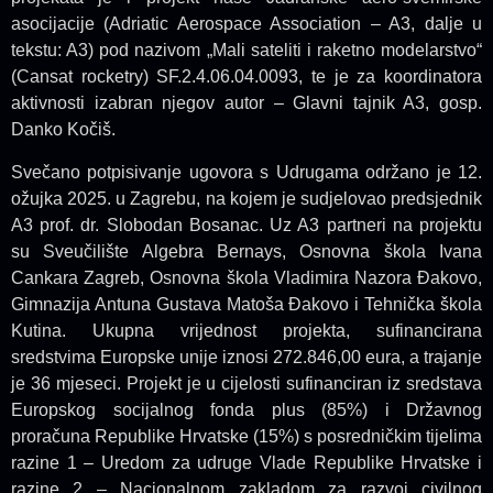
asocijacije (Adriatic Aerospace Association – A3, dalje u
tekstu: A3) pod nazivom „Mali sateliti i raketno modelarstvo“
(Cansat rocketry) SF.2.4.06.04.0093, te je za koordinatora
aktivnosti izabran njegov autor – Glavni tajnik A3, gosp.
Danko Kočiš.
Svečano potpisivanje ugovora s Udrugama održano je 12.
ožujka 2025. u Zagrebu, na kojem je sudjelovao predsjednik
A3 prof. dr. Slobodan Bosanac. Uz A3 partneri na projektu
su Sveučilište Algebra Bernays, Osnovna škola Ivana
Cankara Zagreb, Osnovna škola Vladimira Nazora Đakovo,
Gimnazija Antuna Gustava Matoša Đakovo i Tehnička škola
Kutina. Ukupna vrijednost projekta, sufinancirana
sredstvima Europske unije iznosi 272.846,00 eura, a trajanje
je 36 mjeseci. Projekt je u cijelosti sufinanciran iz sredstava
Europskog socijalnog fonda plus (85%) i Državnog
proračuna Republike Hrvatske (15%) s posredničkim tijelima
razine 1 – Uredom za udruge Vlade Republike Hrvatske i
razine 2 – Nacionalnom zakladom za razvoj civilnog