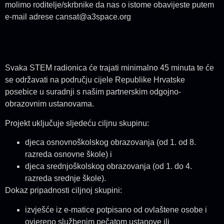
molimo roditelje/skrbnike da nas o istome obavijeste putem
e-mail adrese cansat@a3space.org
Svaka STEM radionica će trajati minimalno 45 minuta te će
se održavati na području cijele Republike Hrvatske
posebice u suradnji s našim partnerskim odgojno-
obrazovnim ustanovama.
Projekt uključuje sljedeću ciljnu skupinu:
djeca osnovnoškolskog obrazovanja (od 1. od 8.
razreda osnovne škole) i
djeca srednjoškolskog obrazovanja (od 1. do 4.
razreda srednje škole).
Dokaz pripadnosti ciljnoj skupini:
izvješće iz e-matice potpisano od ovlaštene osobe i
ovjereno službenim pečatom ustanove ili