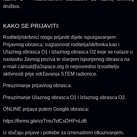
društva.
KAKO SE PRIJAVITI:
Roditelji/skrbnici mogu prijaviti dijete ispunjavanjem
Prijavnog obrasca, suglasnosti roditelja/skrbnika kao i
Ulaznog obrasca O1 i Izlaznog obrasca O2 koje se nalaze u
nastavku Javnog poziva te slanjem ispunjenog obrasca na
e-mail cansat@a3space.org ili neposredno Izvoditelju
aktivnosti prije održavanja STEM radionice.
Preuzimanje prijavnog obrasca
.
Preuzimanje
Ulaznog obrasca O1
i
Izlaznog obrasca O2
.
ONLINE prijava putem Google obrasca:
https://forms.gle/vzTmuTsfCsDHPnLd6
U slučaju prijave i potrebe za iznenadnim otkazivanjem,