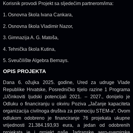
Korisnik provodi Projekt sa sljedećim partnerom/ima:
1. Osnovna škola Ivana Cankara,
2. Osnovna škola Vladimir Nazor,
3. Gimnazija A. G. Matoša,
4. Tehnička škola Kutina,
5. Sveučilište Algebra Bernays.
OPIS PROJEKTA
Dana 6. ožujka 2025. godine, Ured za udruge Vlade
Republike Hrvatske, Posredničko tijelo razine 1 Programa
„Učinkoviti ljudski potencijali 2021. – 2027., donijelo je
Odluku o financiranju u okviru Poziva „Jačanje kapaciteta
organizacija civilnoga društva za promociju STEM-a“. Ovom
odlukom odobreno je financiranje 76 projekata ukupne
vrijednosti 21.384.193,93 eura, a jedan od odobrenih
projekata je i projekt naše Jadranske aero-svemirske