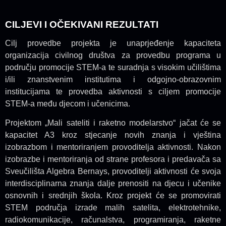
CILJEVI I OČEKIVANI REZULTATI
Cilj provedbe projekta je unaprjeđenje kapaciteta
organizacija civilnog društva za provedbu programa u
području promocije STEM-a te suradnja s visokim učilištima
i/ili znanstvenim institutima i odgojno-obrazovnim
institucijama te provedba aktivnosti s ciljem promocije
STEM-a među djecom i učenicima.
Projektom „Mali sateliti i raketno modelarstvo“ jačat će se
kapacitet A3 kroz stjecanje novih znanja i vještina
izobrazbom i mentoriranjem provoditelja aktivnosti. Nakon
izobrazbe i mentoriranja od strane profesora i predavača sa
Sveučilišta Algebra Bernays, provoditelji aktivnosti će svoja
interdisciplinarna znanja dalje prenositi na djecu i učenike
osnovnih i srednjih škola. Kroz projekt će se promovirati
STEM područja izrade malih satelita, elektrotehnike,
radiokomunikacije, računalstva, programiranja, raketne