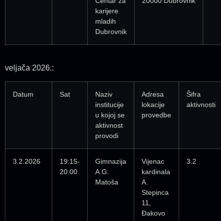
Centar za
20000 Dubrovnik
karijere
mladih
Dubrovnik
veljača 2026.:
Datum
Sat
Naziv
Adresa
Šifra
institucije
lokacije
aktivnosti
u kojoj se
provedbe
aktivnost
provodi
3.2.2026
19:15-
Gimnazija
Vijenac
3.2
20:00
A.G.
kardinala
Matoša
A.
Stepinca
11,
Đakovo