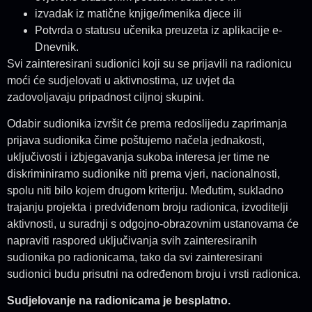
izvadak iz matične knjige/imenika djece ili
Potvrda o statusu učenika preuzeta iz aplikacije e-
Dnevnik.
Svi zainteresirani sudionici koji su se prijavili na radionicu
moći će sudjelovati u aktivnostima, uz uvjet da
zadovoljavaju pripadnost ciljnoj skupini.
Odabir sudionika izvršit će prema redoslijedu zaprimanja
prijava sudionika čime poštujemo načela jednakosti,
uključivosti i izbjegavanja sukoba interesa jer time ne
diskriminiramo sudionike niti prema vjeri, nacionalnosti,
spolu niti bilo kojem drugom kriteriju. Međutim, sukladno
trajanju projekta i predviđenom broju radionica, izvoditelji
aktivnosti, u suradnji s odgojno-obrazovnim ustanovama će
napraviti raspored uključivanja svih zainteresiranih
sudionika po radionicama, tako da svi zainteresirani
sudionici budu prisutni na određenom broju i vrsti radionica.
Sudjelovanje na radionicama je besplatno.