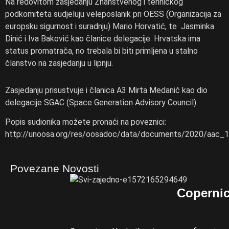
Na redovitom zasjedanju Znanstvenog i tehničkog
podkomiteta sudjeluju veleposlanik pri OESS (Organizacija za
europsku sigurnost i suradnju) Mario Horvatić, te Jasminka
Dinić i Iva Baković kao članice delegacije. Hrvatska ima
status promatrača, no trebala bi biti primljena u stalno
članstvo na zasjedanju u lipnju.
Zasjedanju prisustvuje i članica A3 Mirta Medanić kao dio
delegacije SGAC (Space Generation Advisory Council).
Popis sudionika možete pronaći na poveznici:
http://unoosa.org/res/oosadoc/data/documents/2020/aa
Povezane Novosti
Coperni