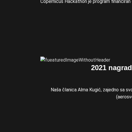
Copernicus Hackathon je program financiran 
2021 nagrad
Naša članica Alma Kugić, zajedno sa svo
(aerosve