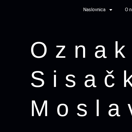
Naslovnica
O 
Ozna
Sisač
Mosla