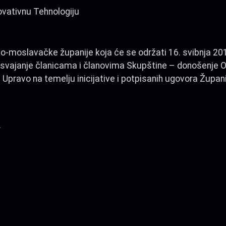
ovativnu Tehnologiju
ko-moslavačke županije koja će se održati 16. svibnja 2
 usvajanje članicama i članovima Skupštine – donošenje 
 Upravo na temelju inicijative i potpisanih ugovora Župani
.