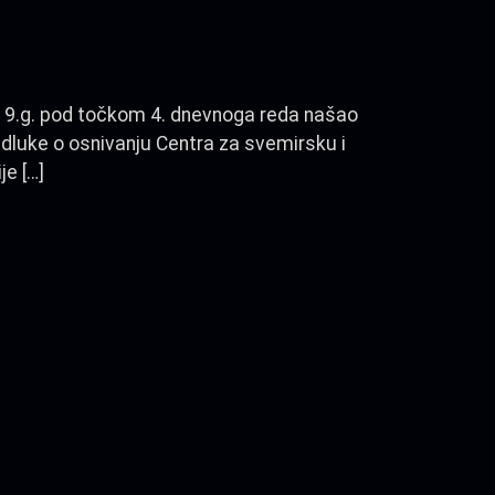
019.g. pod točkom 4. dnevnoga reda našao
Odluke o osnivanju Centra za svemirsku i
je […]