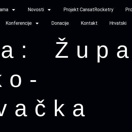
nama
Novosti
Projekt CansatRocketry
Pro
Konferencije
Donacije
Kontakt
Hrvatski
ka:
Župa
ko-
vačka