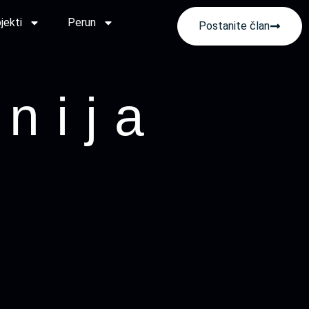
jekti
Perun
Postanite član
nija