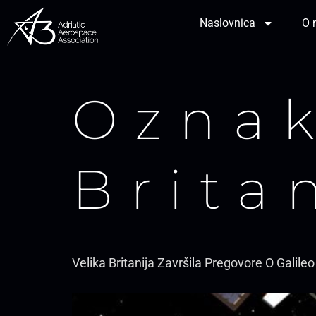
Naslovnica
O 
Ozna
Brita
Velika Britanija Završila Pregovore O Galil