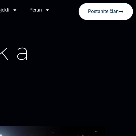
jekti
Perun
Postanite član
ka