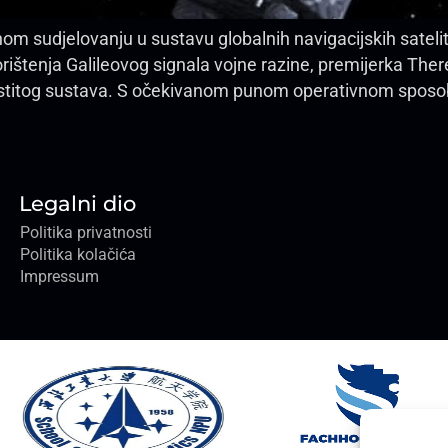
enom sudjelovanju u sustavu globalnih navigacijskih satel
orištenja Galileovog signala vojne razine, premijerka The
 vlastitog sustava. S očekivanom punom operativnom sposo
Legalni dio
Politika privatnosti
Politika kolačića
Impressum