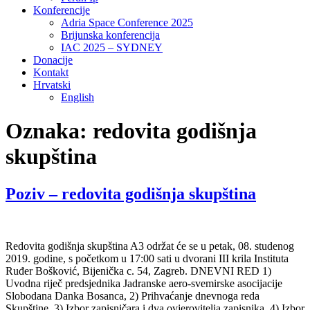
Konferencije
Adria Space Conference 2025
Brijunska konferencija
IAC 2025 – SYDNEY
Donacije
Kontakt
Hrvatski
English
Oznaka:
redovita godišnja
skupština
Poziv – redovita godišnja skupština
Redovita godišnja skupština A3 održat će se u petak, 08. studenog
2019. godine, s početkom u 17:00 sati u dvorani III krila Instituta
Ruđer Bošković, Bijenička c. 54, Zagreb. DNEVNI RED 1)
Uvodna riječ predsjednika Jadranske aero-svemirske asocijacije
Slobodana Danka Bosanca, 2) Prihvaćanje dnevnoga reda
Skupštine, 3) Izbor zapisničara i dva ovjerovitelja zapisnika, 4) Izbor