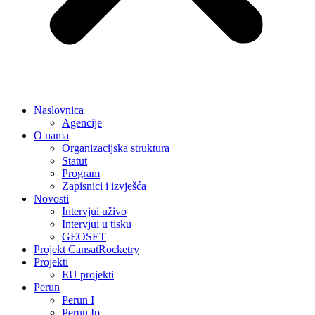
Naslovnica
Agencije
O nama
Organizacijska struktura
Statut
Program
Zapisnici i izvješća
Novosti
Intervjui uživo
Intervjui u tisku
GEOSET
Projekt CansatRocketry
Projekti
EU projekti
Perun
Perun I
Perun Ip