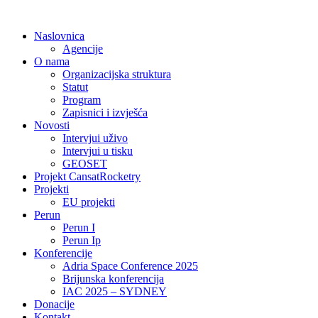
Idi
na
Naslovnica
sadržaj
Agencije
O nama
Organizacijska struktura
Statut
Program
Zapisnici i izvješća
Novosti
Intervjui uživo
Intervjui u tisku
GEOSET
Projekt CansatRocketry
Projekti
EU projekti
Perun
Perun I
Perun Ip
Konferencije
Adria Space Conference 2025
Brijunska konferencija
IAC 2025 – SYDNEY
Donacije
Kontakt