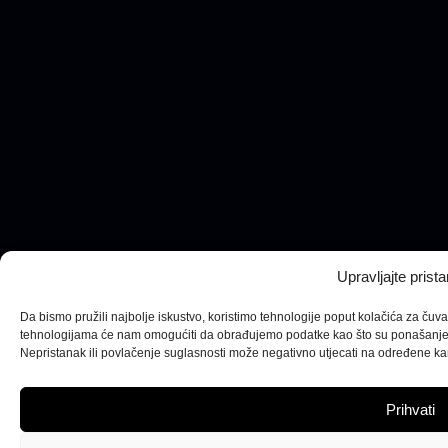
Upravljajte pris
Da bismo pružili najbolje iskustvo, koristimo tehnologije poput kolačića za čuva
tehnologijama će nam omogućiti da obrađujemo podatke kao što su ponašanje pri
Nepristanak ili povlačenje suglasnosti može negativno utjecati na određene karak
Prihvati