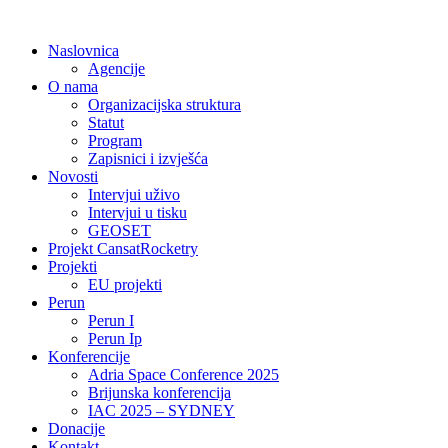
Idi
na
Naslovnica
sadržaj
Agencije
O nama
Organizacijska struktura
Statut
Program
Zapisnici i izvješća
Novosti
Intervjui uživo
Intervjui u tisku
GEOSET
Projekt CansatRocketry
Projekti
EU projekti
Perun
Perun I
Perun Ip
Konferencije
Adria Space Conference 2025
Brijunska konferencija
IAC 2025 – SYDNEY
Donacije
Kontakt