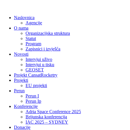
Naslovnica
Agencije
O nama
Organizacijska struktura
Statut
Program
Zapisnici i izvješća
Novosti
Intervjui uživo
Intervjui u tisku
GEOSET
Projekt CansatRocketry
Projekti
EU projekti
Perun
Perun I
Perun Ip
Konferencije
Adria Space Conference 2025
Brijunska konferencija
IAC 2025 – SYDNEY
Donacije