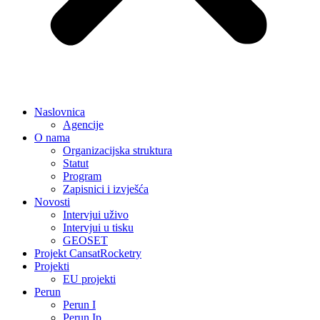
Naslovnica
Agencije
O nama
Organizacijska struktura
Statut
Program
Zapisnici i izvješća
Novosti
Intervjui uživo
Intervjui u tisku
GEOSET
Projekt CansatRocketry
Projekti
EU projekti
Perun
Perun I
Perun Ip