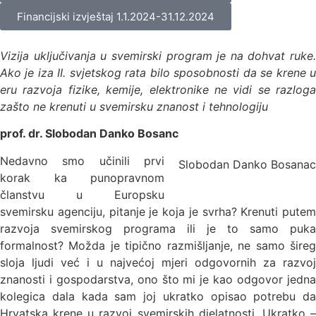
Financijski izvještaj 1.1.2024-31.12.2024
Vizija uključivanja u svemirski program je na dohvat ruke.
Ako je iza II. svjetskog rata bilo sposobnosti da se krene u
eru razvoja fizike, kemije, elektronike ne vidi se razloga
zašto ne krenuti u svemirsku znanost i tehnologiju
prof. dr. Slobodan Danko Bosanc
Nedavno smo učinili prvi
Slobodan Danko Bosanac
korak ka punopravnom
članstvu u Europsku
svemirsku agenciju, pitanje je koja je svrha? Krenuti putem
razvoja svemirskog programa ili je to samo puka
formalnost? Možda je tipično razmišljanje, ne samo šireg
sloja ljudi već i u najvećoj mjeri odgovornih za razvoj
znanosti i gospodarstva, ono što mi je kao odgovor jedna
kolegica dala kada sam joj ukratko opisao potrebu da
Hrvatska krene u razvoj svemirskih djelatnosti. Ukratko –