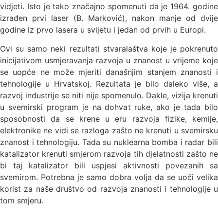
vidjeti.
Isto je tako značajno spomenuti da je 1964. godine
izrađen prvi laser (B. Marković), nakon manje od dvije
godine iz prvo lasera u svijetu i jedan od prvih u Europi.
Ovi su samo neki rezultati stvaralaštva koje je pokrenuto
inicijativom usmjeravanja razvoja u znanost u vrijeme koje
se uopće ne može mjeriti današnjim stanjem znanosti i
tehnologije u Hrvatskoj. Rezultata je bilo daleko više, a
razvoj industrije se niti nije spomenulo. Dakle, vizija krenuti
u svemirski program je na dohvat ruke, ako je tada bilo
sposobnosti da se krene u eru razvoja fizike, kemije,
elektronike ne vidi se razloga zašto ne krenuti u svemirsku
znanost i tehnologiju. Tada su nuklearna bomba i radar bili
katalizator krenuti smjerom razvoja tih djelatnosti zašto ne
bi taj katalizator bili uspjesi aktivnosti povezanih sa
svemirom. Potrebna je samo dobra volja da se uoči velika
korist za naše društvo od razvoja znanosti i tehnologije u
tom smjeru.