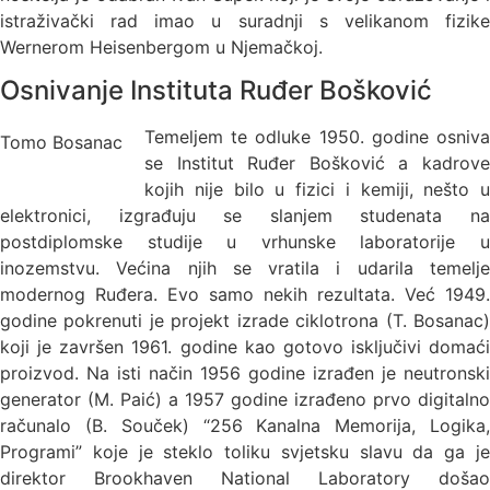
istraživački rad imao u suradnji s velikanom fizike
Wernerom Heisenbergom u Njemačkoj.
Osnivanje Instituta Ruđer Bošković
Temeljem te odluke 1950. godine osniva
Tomo Bosanac
se Institut Ruđer Bošković a kadrove
kojih nije bilo u fizici i kemiji, nešto u
elektronici, izgrađuju se slanjem studenata na
postdiplomske studije u vrhunske laboratorije u
inozemstvu. Većina njih se vratila i udarila temelje
modernog Ruđera. Evo samo nekih rezultata. Već 1949.
godine pokrenuti je projekt izrade ciklotrona (T. Bosanac)
koji je završen 1961. godine kao gotovo isključivi domaći
proizvod. Na isti način 1956 godine izrađen je neutronski
generator (M. Paić) a 1957 godine izrađeno prvo digitalno
računalo (B. Souček)
“256 Kanalna Memorija, Logika,
Programi” koje je steklo toliku svjetsku slavu da ga je
direktor Brookhaven National Laboratory došao