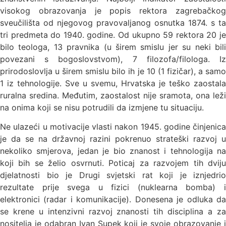
visokog obrazovanja je popis rektora zagrebačkog
sveučilišta od njegovog pravovaljanog osnutka 1874. s ta
tri predmeta do 1940. godine. Od ukupno 59 rektora 20 je
bilo teologa, 13 pravnika (u širem smislu jer su neki bili
povezani s bogoslovstvom), 7 filozofa/filologa. Iz
prirodoslovlja u širem smislu bilo ih je 10 (1 fizičar), a samo
1 iz tehnologije. Sve u svemu, Hrvatska je teško zaostala
ruralna sredina. Međutim, zaostalost nije sramota, ona leži
na onima koji se nisu potrudili da izmjene tu situaciju.
Ne ulazeći u motivacije vlasti nakon 1945. godine činjenica
je da se na državnoj razini pokrenuo strateški razvoj u
nekoliko smjerova, jedan je bio znanost i tehnologija na
koji bih se želio osvrnuti. Poticaj za razvojem tih dviju
djelatnosti bio je Drugi svjetski rat koji je iznjedrio
rezultate prije svega u fizici (nuklearna bomba) i
elektronici (radar i komunikacije). Donesena je odluka da
se krene u intenzivni razvoj znanosti tih disciplina a za
nositelja je odabran Ivan Supek koji je svoje obrazovanje i