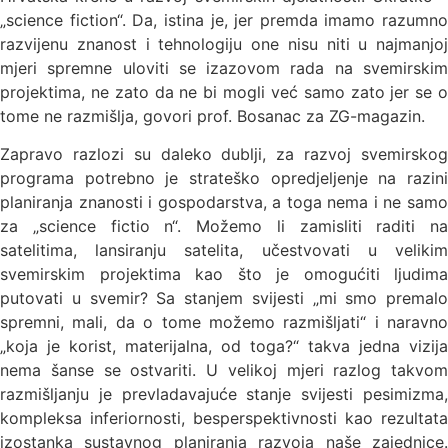
„science fiction“. Da, istina je, jer premda imamo razumno
razvijenu znanost i tehnologiju one nisu niti u najmanjoj
mjeri spremne uloviti se izazovom rada na svemirskim
projektima, ne zato da ne bi mogli već samo zato jer se o
tome ne razmišlja, govori prof. Bosanac za ZG-magazin.
Zapravo razlozi su daleko dublji, za razvoj svemirskog
programa potrebno je strateško opredjeljenje na razini
planiranja znanosti i gospodarstva, a toga nema i ne samo
za „science fictio n“. Možemo li zamisliti raditi na
satelitima, lansiranju satelita, učestvovati u velikim
svemirskim projektima kao što je omogućiti ljudima
putovati u svemir? Sa stanjem svijesti „mi smo premalo
spremni, mali, da o tome možemo razmišljati“ i naravno
„koja je korist, materijalna, od toga?“ takva jedna vizija
nema šanse se ostvariti. U velikoj mjeri razlog takvom
razmišljanju je prevladavajuće stanje svijesti pesimizma,
kompleksa inferiornosti, besperspektivnosti kao rezultata
izostanka sustavnog planiranja razvoja naše zajednice.