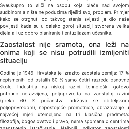
Sveukupno to sliči na osobu koja plače nad svojom
sudbinom a ništa ne poduzima riješiti svoj problem. Primjer
kako se otrgnuti od takvog stanja svijesti je dio naše
povijesti kada su u daleko goroj situaciji stvorena velika
djela ali uz dobro planiranje i entuzijazam učesnika.
Zaostalost nije sramota, ona leži na
onima koji se nisu potrudili izmijeniti
situaciju
Godina je 1945. Hrvatska je izrazito zaostala zemlja: 17 %
nepismenih, od ostalih 80 % samo četiri razreda osnovne
škole. Industrija na niskoj razini, tehnološki gotovo
potpuno nerazvijena, poljoprivreda na zaostaloj razini
(preko 60 % pučanstva održava se obiteljskom
poljoprivredom), nepostojeće prometnice, obrazovanje u
najvećoj mjeri utemeljeno na tri klasična predmeta:
filozofija, bogoslovstvo i pravo, nema spomena o centrima
znanstvenih istraživanja. Najbolji indikator zaostalosti