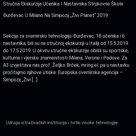
Stručna Ekskurzija Učenika I Nastavnika Strukovne Škole
Đurđevac U Milano Na Simpozij „Živi Planet“ 2019.
Sekcija za svemirsku tehnologiju-Đurđevac, 18 učenika i 6
nastavnika, bili su na stručnoj ekskurziji u Italiji od 15.5.2019.
do 17.5.2019. U okviru stručne ekskurzije obišli su sportske,
kulturne i vjerske znamenitosti Milana, Verone i Padove. Za
A3 izvještava nas prof. Željko Brček, mr.ing.el. pa u nastavku
pročitajmo njihove utiske. Europska svemirska agencija –
Simpozij „Živi […]
Udruga istraživačkih institucija i tvrtki visoke tehnologije.