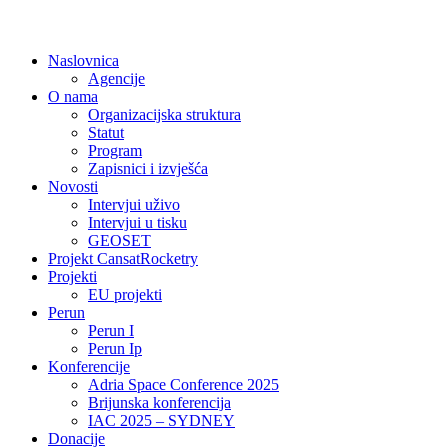
Naslovnica
Agencije
O nama
Organizacijska struktura
Statut
Program
Zapisnici i izvješća
Novosti
Intervjui uživo
Intervjui u tisku
GEOSET
Projekt CansatRocketry
Projekti
EU projekti
Perun
Perun I
Perun Ip
Konferencije
Adria Space Conference 2025
Brijunska konferencija
IAC 2025 – SYDNEY
Donacije