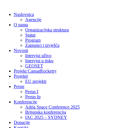
Idi
na
Naslovnica
sadržaj
Agencije
O nama
Organizacijska struktura
Statut
Program
Zapisnici i izvješća
Novosti
Intervjui uživo
Intervjui u tisku
GEOSET
Projekt CansatRocketry
Projekti
EU projekti
Perun
Perun I
Perun Ip
Konferencije
Adria Space Conference 2025
Brijunska konferencija
IAC 2025 – SYDNEY
Donacije
Kontakt