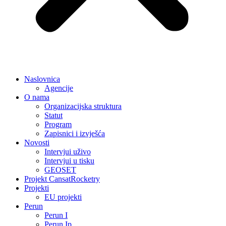
Naslovnica
Agencije
O nama
Organizacijska struktura
Statut
Program
Zapisnici i izvješća
Novosti
Intervjui uživo
Intervjui u tisku
GEOSET
Projekt CansatRocketry
Projekti
EU projekti
Perun
Perun I
Perun Ip