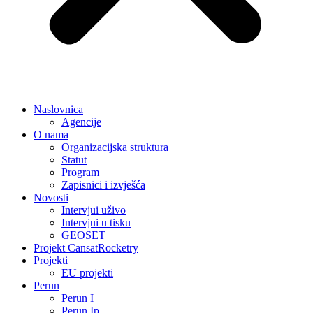
Naslovnica
Agencije
O nama
Organizacijska struktura
Statut
Program
Zapisnici i izvješća
Novosti
Intervjui uživo
Intervjui u tisku
GEOSET
Projekt CansatRocketry
Projekti
EU projekti
Perun
Perun I
Perun Ip