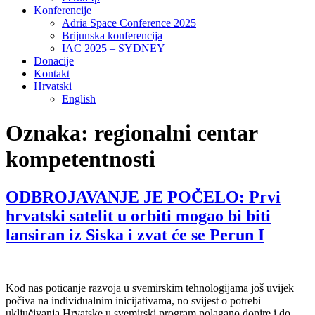
Konferencije
Adria Space Conference 2025
Brijunska konferencija
IAC 2025 – SYDNEY
Donacije
Kontakt
Hrvatski
English
Oznaka:
regionalni centar
kompetentnosti
ODBROJAVANJE JE POČELO: Prvi
hrvatski satelit u orbiti mogao bi biti
lansiran iz Siska i zvat će se Perun I
Kod nas poticanje razvoja u svemirskim tehnologijama još uvijek
počiva na individualnim inicijativama, no svijest o potrebi
uključivanja Hrvatske u svemirski program polagano dopire i do