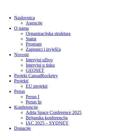
Naslovnica
Agencije
O nama
Organizacijska struktura
Statut
Program
Zapisnici i izvješća
Novosti
Intervjui uživo
Intervjui u tisku
GEOSET
Projekt CansatRocketry
Projekti
EU projekti
Perun
Perun I
Perun Ip
Konferencije
Adria Space Conference 2025
Brijunska konferencija
IAC 2025 – SYDNEY
Donacije