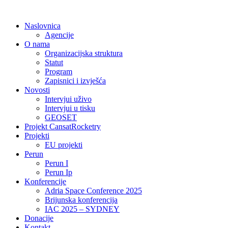
Idi
na
Naslovnica
sadržaj
Agencije
O nama
Organizacijska struktura
Statut
Program
Zapisnici i izvješća
Novosti
Intervjui uživo
Intervjui u tisku
GEOSET
Projekt CansatRocketry
Projekti
EU projekti
Perun
Perun I
Perun Ip
Konferencije
Adria Space Conference 2025
Brijunska konferencija
IAC 2025 – SYDNEY
Donacije
Kontakt