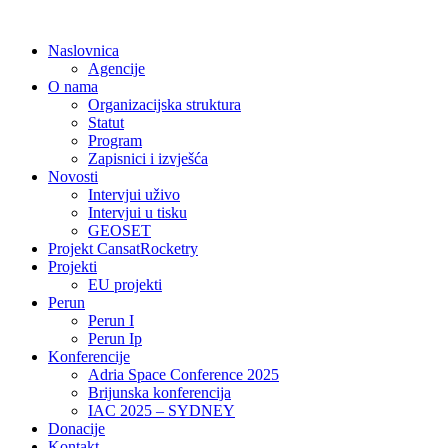
Idi
na
Naslovnica
sadržaj
Agencije
O nama
Organizacijska struktura
Statut
Program
Zapisnici i izvješća
Novosti
Intervjui uživo
Intervjui u tisku
GEOSET
Projekt CansatRocketry
Projekti
EU projekti
Perun
Perun I
Perun Ip
Konferencije
Adria Space Conference 2025
Brijunska konferencija
IAC 2025 – SYDNEY
Donacije
Kontakt