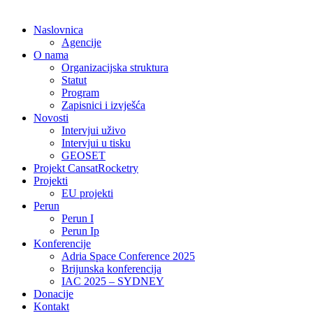
Naslovnica
Agencije
O nama
Organizacijska struktura
Statut
Program
Zapisnici i izvješća
Novosti
Intervjui uživo
Intervjui u tisku
GEOSET
Projekt CansatRocketry
Projekti
EU projekti
Perun
Perun I
Perun Ip
Konferencije
Adria Space Conference 2025
Brijunska konferencija
IAC 2025 – SYDNEY
Donacije
Kontakt