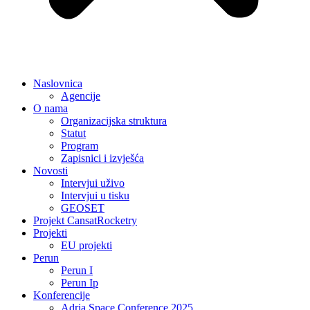
Naslovnica
Agencije
O nama
Organizacijska struktura
Statut
Program
Zapisnici i izvješća
Novosti
Intervjui uživo
Intervjui u tisku
GEOSET
Projekt CansatRocketry
Projekti
EU projekti
Perun
Perun I
Perun Ip
Konferencije
Adria Space Conference 2025