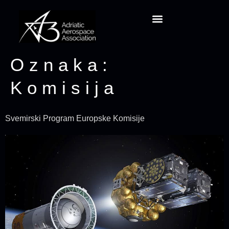
Projekt CansatRocketry
Oznaka:
Komisija
Svemirski Program Europske Komisije