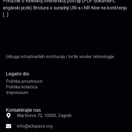
Priručnik o Kineskoj svemirskoj postaji (PDF dokument,
engleski jezik) Brošura o suradnji UN-a i NR Kine na korištenju
[…]
Udruga istraživačkih institucija i tvrtki visoke tehnologije.
Legalni dio
Politika privatnosti
Politika kolačića
Impressum
Kontaktirajte nas
Martićeva 72, 10000, Zagreb
info@a3space.org