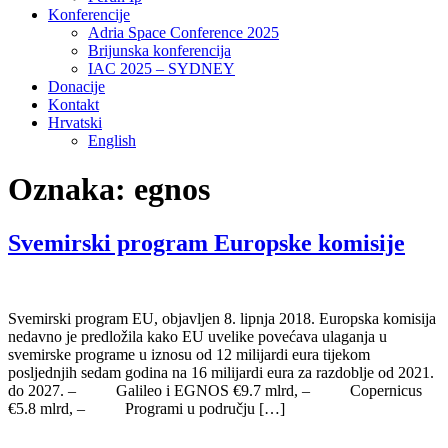
Konferencije
Adria Space Conference 2025
Brijunska konferencija
IAC 2025 – SYDNEY
Donacije
Kontakt
Hrvatski
English
Oznaka:
egnos
Svemirski program Europske komisije
Svemirski program EU, objavljen 8. lipnja 2018. Europska komisija
nedavno je predložila kako EU uvelike povećava ulaganja u
svemirske programe u iznosu od 12 milijardi eura tijekom
posljednjih sedam godina na 16 milijardi eura za razdoblje od 2021.
do 2027. – Galileo i EGNOS €9.7 mlrd, – Copernicus
€5.8 mlrd, – Programi u području […]