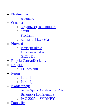
Naslovnica
Agencije
O nama
Organizacijska struktura
Statut
Program
Zapisnici i izvješća
Novosti
Intervjui uživo
Intervjui u tisku
GEOSET
Projekt CansatRocketry
Projekti
EU projekti
Perun
Perun I
Perun Ip
Konferencije
Adria Space Conference 2025
Brijunska konferencija
IAC 2025 – SYDNEY
Donacije