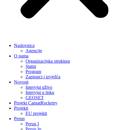
Naslovnica
Agencije
O nama
Organizacijska struktura
Statut
Program
Zapisnici i izvješća
Novosti
Intervjui uživo
Intervjui u tisku
GEOSET
Projekt CansatRocketry
Projekti
EU projekti
Perun
Perun I
Perun Ip