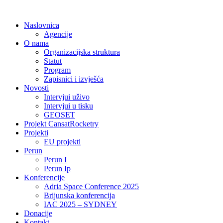
Idi
na
Naslovnica
sadržaj
Agencije
O nama
Organizacijska struktura
Statut
Program
Zapisnici i izvješća
Novosti
Intervjui uživo
Intervjui u tisku
GEOSET
Projekt CansatRocketry
Projekti
EU projekti
Perun
Perun I
Perun Ip
Konferencije
Adria Space Conference 2025
Brijunska konferencija
IAC 2025 – SYDNEY
Donacije
Kontakt