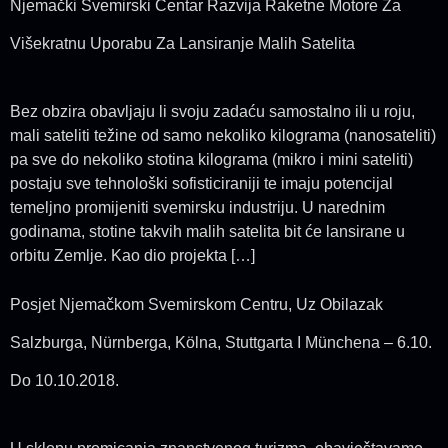
Njemački Svemirski Centar Razvija Raketne Motore Za
Višekratnu Uporabu Za Lansiranje Malih Satelita
Bez obzira obavljaju li svoju zadaću samostalno ili u roju,
mali sateliti težine od samo nekoliko kilograma (nanosateliti)
pa sve do nekoliko stotina kilograma (mikro i mini sateliti)
postaju sve tehnološki sofisticiraniji te imaju potencijal
temeljno promijeniti svemirsku industriju. U narednim
godinama, stotine takvih malih satelita bit će lansirane u
orbitu Zemlje. Kao dio projekta […]
Posjet Njemačkom Svemirskom Centru, Uz Obilazak
Salzburga, Nürnberga, Kölna, Stuttgarta I Münchena – 6.10.
Do 10.10.2018.