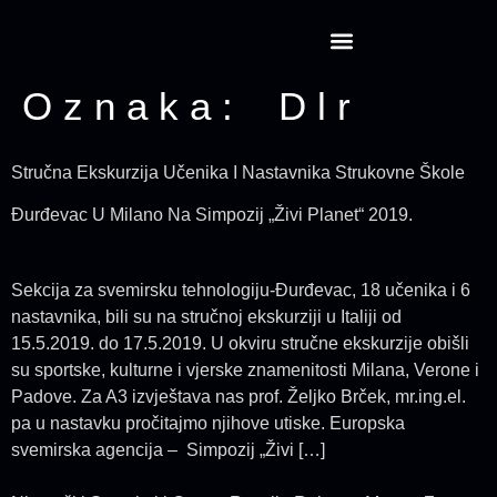
Projekt CansatRocketry
Oznaka:
Dlr
Stručna Ekskurzija Učenika I Nastavnika Strukovne Škole
Đurđevac U Milano Na Simpozij „Živi Planet“ 2019.
Sekcija za svemirsku tehnologiju-Đurđevac, 18 učenika i 6
nastavnika, bili su na stručnoj ekskurziji u Italiji od
15.5.2019. do 17.5.2019. U okviru stručne ekskurzije obišli
su sportske, kulturne i vjerske znamenitosti Milana, Verone i
Padove. Za A3 izvještava nas prof. Željko Brček, mr.ing.el.
pa u nastavku pročitajmo njihove utiske. Europska
svemirska agencija – Simpozij „Živi […]