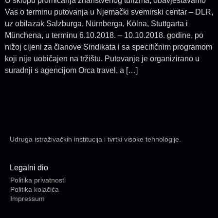
U sklopu promicanja znanstvenog turizma, obavještavamo
Vas o terminu putovanja u Njemački svemirski centar – DLR,
uz obilazak Salzburga, Nürnberga, Kölna, Stuttgarta i
Münchena, u terminu 6.10.2018. – 10.10.2018. godine, po
nižoj cijeni za članove Sindikata i sa specifičnim programom
koji nije uobičajen na tržištu. Putovanje je organizirano u
suradnji s agencijom Orca travel, a […]
Udruga istraživačkih institucija i tvrtki visoke tehnologije.
Legalni dio
Politika privatnosti
Politika kolačića
Impressum