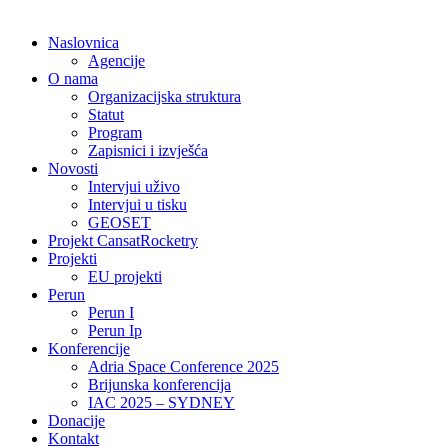
Naslovnica
Agencije
O nama
Organizacijska struktura
Statut
Program
Zapisnici i izvješća
Novosti
Intervjui uživo
Intervjui u tisku
GEOSET
Projekt CansatRocketry
Projekti
EU projekti
Perun
Perun I
Perun Ip
Konferencije
Adria Space Conference 2025
Brijunska konferencija
IAC 2025 – SYDNEY
Donacije
Kontakt