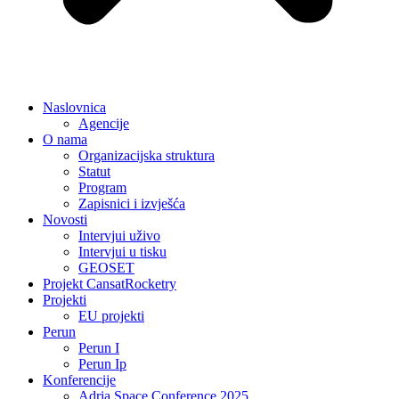
Naslovnica
Agencije
O nama
Organizacijska struktura
Statut
Program
Zapisnici i izvješća
Novosti
Intervjui uživo
Intervjui u tisku
GEOSET
Projekt CansatRocketry
Projekti
EU projekti
Perun
Perun I
Perun Ip
Konferencije
Adria Space Conference 2025