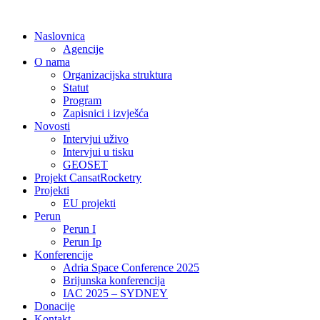
Idi
na
Naslovnica
sadržaj
Agencije
O nama
Organizacijska struktura
Statut
Program
Zapisnici i izvješća
Novosti
Intervjui uživo
Intervjui u tisku
GEOSET
Projekt CansatRocketry
Projekti
EU projekti
Perun
Perun I
Perun Ip
Konferencije
Adria Space Conference 2025
Brijunska konferencija
IAC 2025 – SYDNEY
Donacije
Kontakt