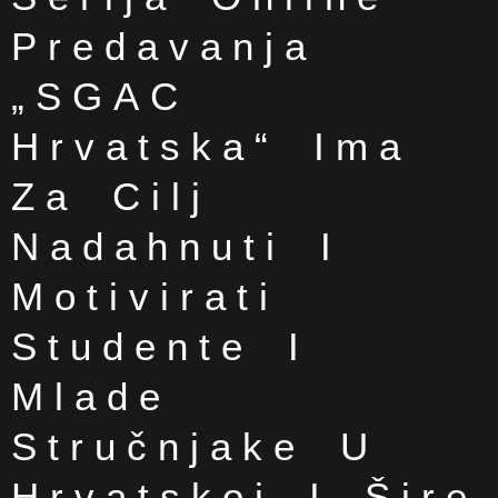
Predavanja
„SGAC
Hrvatska“ Ima
Za Cilj
Nadahnuti I
Motivirati
Studente I
Mlade
Stručnjake U
Hrvatskoj I Šire