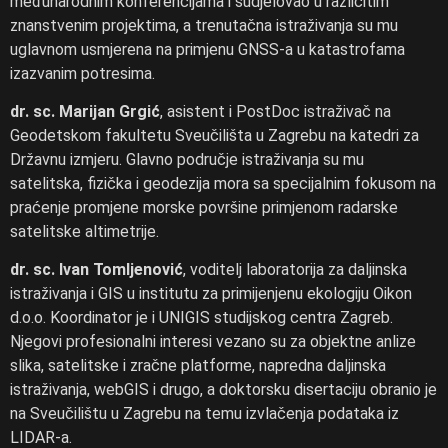
međunarodnim konferencijama i sudjelovao u različitim
znanstvenim projektima, a trenutačna istraživanja su mu
uglavnom usmjerena na primjenu GNSS-a u katastrofama
izazvanim potresima.
dr. sc. Marijan Grgić
, asistent i PostDoc istraživač na
Geodetskom fakultetu Sveučilišta u Zagrebu na katedri za
Državnu izmjeru. Glavno područje istraživanja su mu
satelitska, fizička i geodezija mora sa specijalnim fokusom na
praćenje promjene morske površine primjenom radarske
satelitske altimetrije.
dr. sc. Ivan Tomljenović
, voditelj laboratorija za daljinska
istraživanja i GIS u institutu za primijenjenu ekologiju Oikon
d.o.o. Koordinator je i UNIGIS studijskog centra Zagreb.
Njegovi profesionalni interesi vezano su za objektne anlize
slika, satelitske i zračne platforme, napredna daljinska
istraživanja, webGIS i drugo, a doktorsku disertaciju obranio je
na Sveučilištu u Zagrebu na temu izvlačenja podataka iz
LIDAR-a.