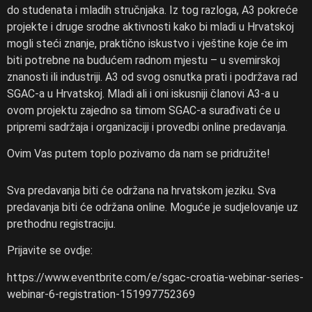
do studenata i mladih stručnjaka. Iz tog razloga, A3 pokreće
projekte i druge srodne aktivnosti kako bi mladi u Hrvatskoj
mogli steći znanje, praktično iskustvo i vještine koje će im
biti potrebne na budućem radnom mjestu – u svemirskoj
znanosti ili industriji. A3 od svog osnutka prati i podržava rad
SGAC-a u Hrvatskoj. Mladi ali i oni iskusniji članovi A3-a u
ovom projektu zajedno sa timom SGAC-a surađivati će u
pripremi sadržaja i organizaciji i provedbi online predavanja.
Ovim Vas putem toplo pozivamo da nam se pridružite!
Sva predavanja biti će održana na hrvatskom jeziku. Sva
predavanja biti će održana online. Moguće je sudjelovanje uz
prethodnu registraciju.
Prijavite se ovdje:
https://www.eventbrite.com/e/sgac-croatia-webinar-series-
webinar-6-registration-151997752369