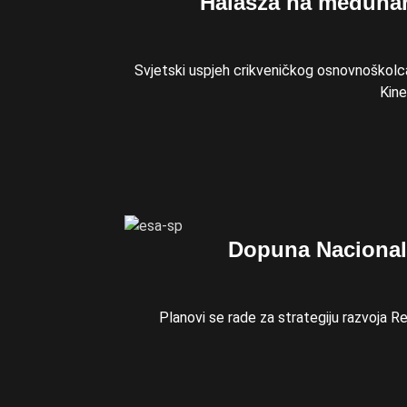
Halasza na međunar
Svjetski uspjeh crikveničkog osnovnoškolc
Kine
Dopuna Nacionaln
Planovi se rade za strategiju razvoja R