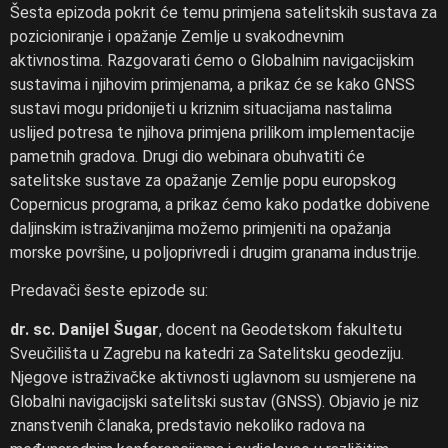
Šesta epizoda pokrit će temu primjena satelitskih sustava za
pozicioniranje i opažanje Zemlje u svakodnevnim
aktivnostima. Razgovarati ćemo o Globalnim navigacijskim
sustavima i njihovim primjenama, a prikaz će se kako GNSS
sustavi mogu pridonijeti u kriznim situacijama nastalima
uslijed potresa te njihova primjena prilikom implementacije
pametnih gradova. Drugi dio webinara obuhvatiti će
satelitske sustave za opažanje Zemlje popu europskog
Copernicus programa, a prikaz ćemo kako podatke dobivene
daljinskim istraživanjima možemo primjeniti na opažanja
morske površine, u poljoprivredi i drugim granama industrije.
Predavači šeste epizode su:
dr. sc. Danijel Šugar
, docent na Geodetskom fakultetu
Sveučilišta u Zagrebu na katedri za Satelitsku geodeziju.
Njegove istraživačke aktivnosti uglavnom su usmjerene na
Globalni navigacijski satelitski sustav (GNSS). Objavio je niz
znanstvenih članaka, predstavio nekoliko radova na