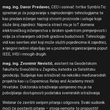
mag. ing. Davor Predavec
, CEO i osnivač tvrtke SymbIoTic
spreman je za poigravanje s najmodernijim tehnologijama te
kao predani inženjer nastoji stvoriti proizvode i usluge koje
služe široj zajednici. Najveća strast mu je IoT domena
elektroničkog inženjerstva s širokim spektrom primjenjivosti i
volja za stvaranjem održivih gradova budućnosti. Tehnologiju
vidi kao savršen alat koji može služiti pojedincima ili zajednici,
a njegovi radovi objavljuju se u poznatim organizacijama poput
IEEE, IHSI i mnogih drugih.
mag. ing. Zvonimir Nevistić
, asistent na Geodetskom
fakultetu Sveučilišta u Zagrebu, katedra za Satelitsku
geodeziju. Sudjeluje kao istraživač na nekoliko međunarodnih
projekta kao i u Copernicus Relay and Academy mreži
Hrvatske. Doktorska istraživanje usmjereno mu je na
poboljšanje dostupnosti podataka svemirskih istraživanja.
Webinar će završiti serijom pitanja i odgovora. Svaki sudionik
moći će postaviti pitanje – stoga nemojte to propustiti!