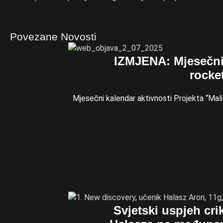
Povezane Novosti
IZMJENA: Mjesečni 
rocket
Mjesečni kalendar aktivnosti Projekta “Mal
Svjetski uspjeh cr