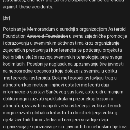
against these accidents.
[:hr]
Potpisan je Memorandum o suradnji s organizacijom Asteroid
Foundation
Asteroid Foundation
u svrhu zajedničke promocije
i obrazovanju u svemirskim aktivnostima kroz organiziranje
zajedničkih predavanja i konferencija te poticanju projekata
koji bi bili u službi razvoja svemirskih tehnologija, prije svega
kod mladih. Posebni je naglasak na upoznavanju šire javnosti
na neposredne opasnosti koje dolaze iz svemira, u obliku
meteoroida i asteroida. Dok meteoroidi ostavljaju trag u
atmosferi kao meteori i njihovi ostatci meteoriti daju
informacije o sastavi Sunčevog sustava, asteroidi u manjem
obliku mogu izazvati spektakularni prizor eksplozijom u
atmosferi, izazvati manja ili veća oštećenja, veliki asteroidi
mogu izazvati globalnu katastrofu do istrebljenja velikog
dijela životnih formi. Jedna od namjera suradnje dviju
organizacija je upoznavanje šire javnosti tim nebeskim tijelima