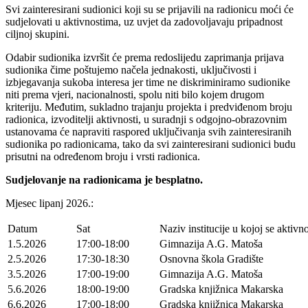
Svi zainteresirani sudionici koji su se prijavili na radionicu moći će
sudjelovati u aktivnostima, uz uvjet da zadovoljavaju pripadnost
ciljnoj skupini.
Odabir sudionika izvršit će prema redoslijedu zaprimanja prijava
sudionika čime poštujemo načela jednakosti, uključivosti i
izbjegavanja sukoba interesa jer time ne diskriminiramo sudionike
niti prema vjeri, nacionalnosti, spolu niti bilo kojem drugom
kriteriju. Međutim, sukladno trajanju projekta i predviđenom broju
radionica, izvoditelji aktivnosti, u suradnji s odgojno-obrazovnim
ustanovama će napraviti raspored uključivanja svih zainteresiranih
sudionika po radionicama, tako da svi zainteresirani sudionici budu
prisutni na određenom broju i vrsti radionica.
Sudjelovanje na radionicama je besplatno.
Mjesec lipanj 2026.:
Datum
Sat
Naziv institucije u kojoj se aktivn
1.5.2026
17:00-18:00
Gimnazija A.G. Matoša
2.5.2026
17:30-18:30
Osnovna škola Gradište
3.5.2026
17:00-19:00
Gimnazija A.G. Matoša
5.6.2026
18:00-19:00
Gradska knjižnica Makarska
6.6.2026
17:00-18:00
Gradska knjižnica Makarska