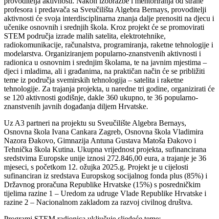
provoditelja aktivnosti. Nakon izobrazbe i mentoriranja od strane
profesora i predavača sa Sveučilišta Algebra Bernays, provoditelji
aktivnosti će svoja interdisciplinarna znanja dalje prenositi na djecu i
učenike osnovnih i srednjih škola. Kroz projekt će se promovirati
STEM područja izrade malih satelita, elektrotehnike,
radiokomunikacije, računalstva, programiranja, raketne tehnologije i
modelarstva. Organiziranjem popularno-znanstvenih aktivnosti i
radionica u osnovnim i srednjim školama, te na javnim mjestima –
djeci i mladima, ali i građanima, na praktičan način će se približiti
teme iz područja svemirskih tehnologija – satelita i raketne
tehnologije. Za trajanja projekta, u naredne tri godine, organizirati će
se 120 aktivnosti godišnje, dakle 360 ukupno, te 36 popularno-
znanstvenih javnih događanja diljem Hrvatske.
Uz A3 partneri na projektu su Sveučilište Algebra Bernays,
Osnovna škola Ivana Cankara Zagreb, Osnovna škola Vladimira
Nazora Đakovo, Gimnazija Antuna Gustava Matoša Đakovo i
Tehnička škola Kutina. Ukupna vrijednost projekta, sufinancirana
sredstvima Europske unije iznosi 272.846,00 eura, a trajanje je 36
mjeseci, s početkom 12. ožujka 2025.g. Projekt je u cijelosti
sufinanciran iz sredstava Europskog socijalnog fonda plus (85%) i
Državnog proračuna Republike Hrvatske (15%) s posredničkim
tijelima razine 1 – Uredom za udruge Vlade Republike Hrvatske i
razine 2 – Nacionalnom zakladom za razvoj civilnog društva.
Programi STEM radionica uključuje sljedeće teme: