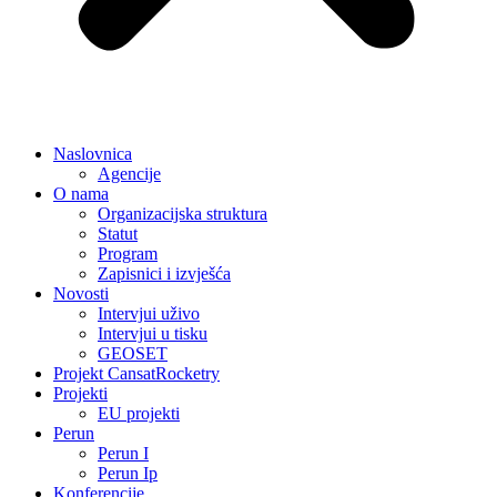
Naslovnica
Agencije
O nama
Organizacijska struktura
Statut
Program
Zapisnici i izvješća
Novosti
Intervjui uživo
Intervjui u tisku
GEOSET
Projekt CansatRocketry
Projekti
EU projekti
Perun
Perun I
Perun Ip
Konferencije