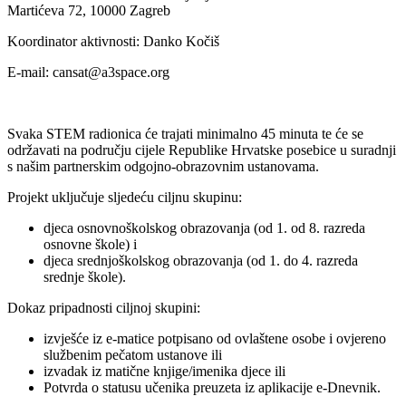
Martićeva 72, 10000 Zagreb
Koordinator aktivnosti: Danko Kočiš
E-mail: cansat@a3space.org
Svaka STEM radionica će trajati minimalno 45 minuta te će se
održavati na području cijele Republike Hrvatske posebice u suradnji
s našim partnerskim odgojno-obrazovnim ustanovama.
Projekt uključuje sljedeću ciljnu skupinu:
djeca osnovnoškolskog obrazovanja (od 1. od 8. razreda
osnovne škole) i
djeca srednjoškolskog obrazovanja (od 1. do 4. razreda
srednje škole).
Dokaz pripadnosti ciljnoj skupini:
izvješće iz e-matice potpisano od ovlaštene osobe i ovjereno
službenim pečatom ustanove ili
izvadak iz matične knjige/imenika djece ili
Potvrda o statusu učenika preuzeta iz aplikacije e-Dnevnik.