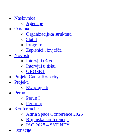
Naslovnica
Agencije
O nama
Organizacijska struktura
Statut
Program
Zapisnici i izvješća
Novosti
Intervjui uživo
Intervjui u tisku
GEOSET
Projekt CansatRocketry
Projekti
EU projekti
Perun
Perun I
Perun Ip
Konferencije
Adria Space Conference 2025
Brijunska konferencija
IAC 2025 – SYDNEY
Donacije