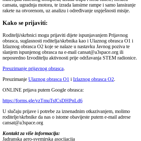
cansata, ugradnja motora, te izrada lansirne rampe i samo lansiranje
rakete na otvorenom, uz analizu i određivanje uspješnosti misije.
Kako se prijaviti:
Roditelji/skrbnici mogu prijaviti dijete ispunjavanjem Prijavnog
obrasca, suglasnosti roditelja/skrbnika kao i Ulaznog obrasca O1 i
Izlaznog obrasca O2 koje se nalaze u nastavku Javnog poziva te
slanjem ispunjenog obrasca na e-mail cansat@a3space.org ili
neposredno Izvoditelju aktivnosti prije održavanja STEM radionice.
Preuzimanje prijavnog obrasca
.
Preuzimanje
Ulaznog obrasca O1
i
Izlaznog obrasca O2
.
ONLINE prijava putem Google obrasca:
https://forms.gle/vzTmuTsfCsDHPnLd6
U slučaju prijave i potrebe za iznenadnim otkazivanjem, molimo
roditelje/skrbnike da nas o istome obavijeste putem e-mail adrese
cansat@a3space.org
Kontakt za više informacija:
Jadranska aero-svemirska asocijacija