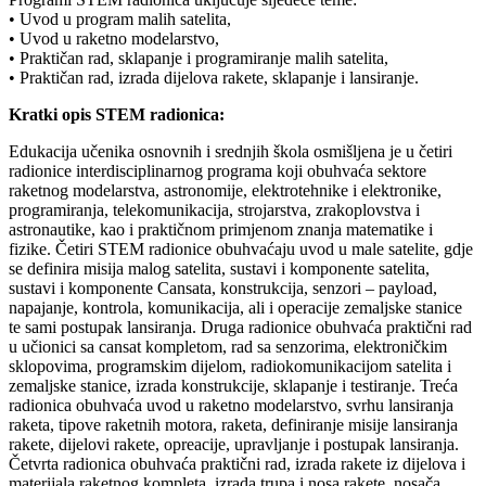
• Uvod u program malih satelita,
• Uvod u raketno modelarstvo,
• Praktičan rad, sklapanje i programiranje malih satelita,
• Praktičan rad, izrada dijelova rakete, sklapanje i lansiranje.
Kratki opis STEM radionica:
Edukacija učenika osnovnih i srednjih škola osmišljena je u četiri
radionice interdisciplinarnog programa koji obuhvaća sektore
raketnog modelarstva, astronomije, elektrotehnike i elektronike,
programiranja, telekomunikacija, strojarstva, zrakoplovstva i
astronautike, kao i praktičnom primjenom znanja matematike i
fizike. Četiri STEM radionice obuhvaćaju uvod u male satelite, gdje
se definira misija malog satelita, sustavi i komponente satelita,
sustavi i komponente Cansata, konstrukcija, senzori – payload,
napajanje, kontrola, komunikacija, ali i operacije zemaljske stanice
te sami postupak lansiranja. Druga radionice obuhvaća praktični rad
u učionici sa cansat kompletom, rad sa senzorima, elektroničkim
sklopovima, programskim dijelom, radiokomunikacijom satelita i
zemaljske stanice, izrada konstrukcije, sklapanje i testiranje. Treća
radionica obuhvaća uvod u raketno modelarstvo, svrhu lansiranja
raketa, tipove raketnih motora, raketa, definiranje misije lansiranja
rakete, dijelovi rakete, opreacije, upravljanje i postupak lansiranja.
Četvrta radionica obuhvaća praktični rad, izrada rakete iz dijelova i
materijala raketnog kompleta, izrada trupa i nosa rakete, nosača