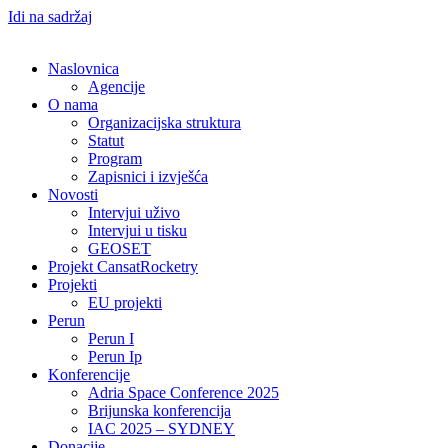
Idi na sadržaj
Naslovnica
Agencije
O nama
Organizacijska struktura
Statut
Program
Zapisnici i izvješća
Novosti
Intervjui uživo
Intervjui u tisku
GEOSET
Projekt CansatRocketry
Projekti
EU projekti
Perun
Perun I
Perun Ip
Konferencije
Adria Space Conference 2025
Brijunska konferencija
IAC 2025 – SYDNEY
Donacije