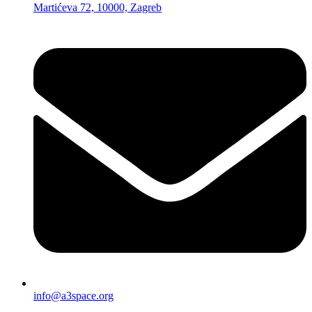
Martićeva 72, 10000, Zagreb
info@a3space.org