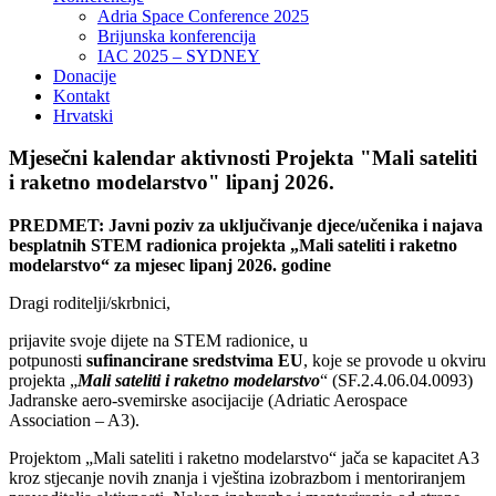
Adria Space Conference 2025
Brijunska konferencija
IAC 2025 – SYDNEY
Donacije
Kontakt
Hrvatski
Mjesečni kalendar aktivnosti Projekta "Mali sateliti
i raketno modelarstvo" lipanj 2026.
PREDMET: Javni poziv za uključivanje djece/učenika i najava
besplatnih STEM radionica projekta „Mali sateliti i raketno
modelarstvo“ za mjesec lipanj 2026. godine
Dragi roditelji/skrbnici,
prijavite svoje dijete na STEM radionice, u
potpunosti
sufinancirane sredstvima EU
, koje se provode u okviru
projekta „
Mali sateliti i raketno modelarstvo
“ (SF.2.4.06.04.0093)
Jadranske aero-svemirske asocijacije (Adriatic Aerospace
Association – A3).
Projektom „Mali sateliti i raketno modelarstvo“ jača se kapacitet A3
kroz stjecanje novih znanja i vještina izobrazbom i mentoriranjem