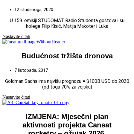
12 studenoga, 2020
U 159. emisiji STUDOMAT Radio Studenta gostovali su
kolege Filip Kisić, Matija Makoter i Luka
Nastavite čitati
Budućnost tržišta dronova
7 listopada, 2017
Goldman Sachs ima najvišu prognozu = $100B USD do 2020
(od toga 70% za vojsku)
Nastavite čitati
IZMJENA: Mjesečni plan
aktivnosti projekta Cansat
rocketry – ožujak 2026.