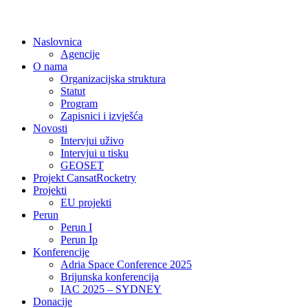
Naslovnica
Agencije
O nama
Organizacijska struktura
Statut
Program
Zapisnici i izvješća
Novosti
Intervjui uživo
Intervjui u tisku
GEOSET
Projekt CansatRocketry
Projekti
EU projekti
Perun
Perun I
Perun Ip
Konferencije
Adria Space Conference 2025
Brijunska konferencija
IAC 2025 – SYDNEY
Donacije