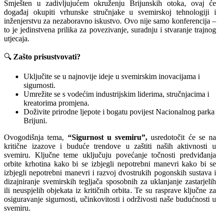
Smješten u zadivljujućem okruženju Brijunskih otoka, ovaj će
događaj okupiti vrhunske stručnjake u svemirskoj tehnologiji i
inženjerstvu za nezaboravno iskustvo. Ovo nije samo konferencija –
to je jedinstvena prilika za povezivanje, suradnju i stvaranje trajnog
utjecaja.
🔍
Zašto prisustvovati?
Uključite se u najnovije ideje u svemirskim inovacijama i
sigurnosti.
Umrežite se s vodećim industrijskim liderima, stručnjacima i
kreatorima promjena.
Doživite prirodne ljepote i bogatu povijest Nacionalnog parka
Brijuni.
Ovogodišnja tema,
“Sigurnost u svemiru”,
usredotočit će se na
kritične izazove i buduće trendove u zaštiti naših aktivnosti u
svemiru. Ključne teme uključuju povećanje točnosti predviđanja
orbite krhotina kako bi se izbjegli nepotrebni manevri kako bi se
izbjegli nepotrebni manevri i razvoj dvostrukih pogonskih sustava i
dizajniranje svemirskih tegljača sposobnih za uklanjanje zastarjelih
ili neuspjelih objekata iz kritičnih orbita. Te su rasprave ključne za
osiguravanje sigurnosti, učinkovitosti i održivosti naše budućnosti u
svemiru.