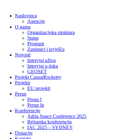
Idi
na
Naslovnica
sadržaj
Agencije
O nama
Organizacijska struktura
Statut
Program
Zapisnici i izvješća
Novosti
Intervjui uživo
Intervjui u tisku
GEOSET
Projekt CansatRocketry
Projekti
EU projekti
Perun
Perun I
Perun Ip
Konferencije
Adria Space Conference 2025
Brijunska konferencija
IAC 2025 – SYDNEY
Donacije
Kontakt