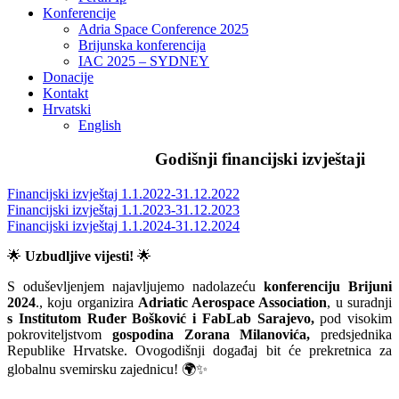
Konferencije
Adria Space Conference 2025
Brijunska konferencija
IAC 2025 – SYDNEY
Donacije
Kontakt
Hrvatski
English
Godišnji financijski izvještaji
Financijski izvještaj 1.1.2022-31.12.2022
Financijski izvještaj 1.1.2023-31.12.2023
Financijski izvještaj 1.1.2024-31.12.2024
🌟
Uzbudljive vijesti!
🌟
S oduševljenjem najavljujemo nadolazeću
konferenciju Brijuni
2024
., koju organizira
Adriatic Aerospace Association
, u suradnji
s Institutom Ruđer Bošković i FabLab Sarajevo,
pod visokim
pokroviteljstvom
gospodina Zorana Milanovića,
predsjednika
Republike Hrvatske. Ovogodišnji događaj bit će prekretnica za
globalnu svemirsku zajednicu! 🌍✨