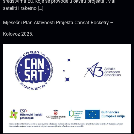
sredstvima EU, koje se provode u okviru projekta „Mali
sateliti i raketno […]
Mjesečni Plan Aktivnosti Projekta Cansat Rocketry –
Kolovoz 2025.